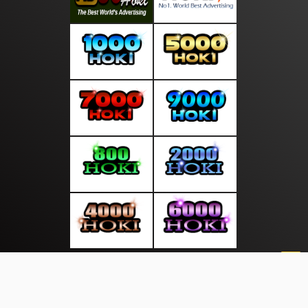
About Us
·
Contact Us
·
Terms & Conditions
·