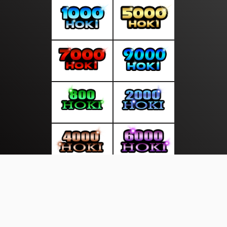
About Us
·
Contact Us
·
Terms & Conditions
·
© suaratop.com 2026. All rights are reserved