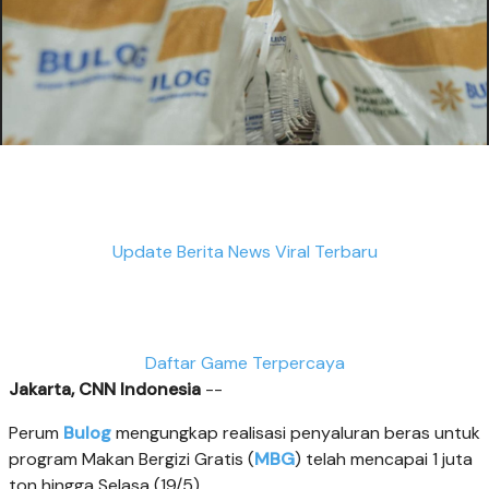
Update Berita News Viral Terbaru
Daftar Game Terpercaya
Jakarta, CNN Indonesia
--
Perum
Bulog
mengungkap realisasi penyaluran beras untuk
program Makan Bergizi Gratis (
MBG
) telah mencapai 1 juta
ton hingga Selasa (19/5).