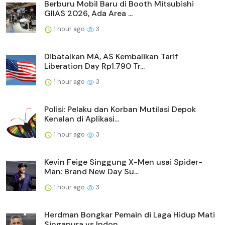
Berburu Mobil Baru di Booth Mitsubishi
GIIAS 2026, Ada Area ...
1 hour ago
3
Dibatalkan MA, AS Kembalikan Tarif
Liberation Day Rp1.790 Tr...
1 hour ago
3
Polisi: Pelaku dan Korban Mutilasi Depok
Kenalan di Aplikasi...
1 hour ago
3
Kevin Feige Singgung X-Men usai Spider-
Man: Brand New Day Su...
1 hour ago
3
Herdman Bongkar Pemain di Laga Hidup Mati
Singapura vs Indon...