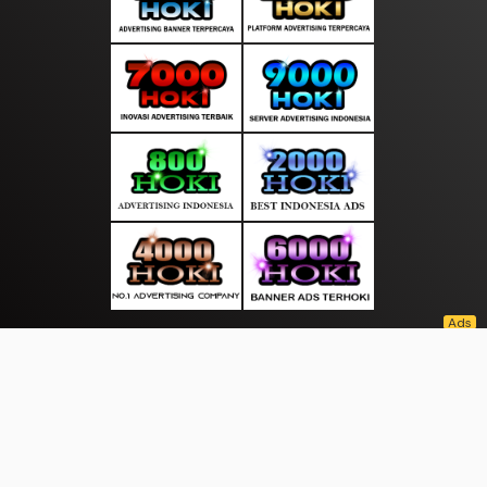
About Us
·
Contact Us
·
Terms & Conditions
·
© suaratop.com 2026. All rights are reserved
|
|
|
|