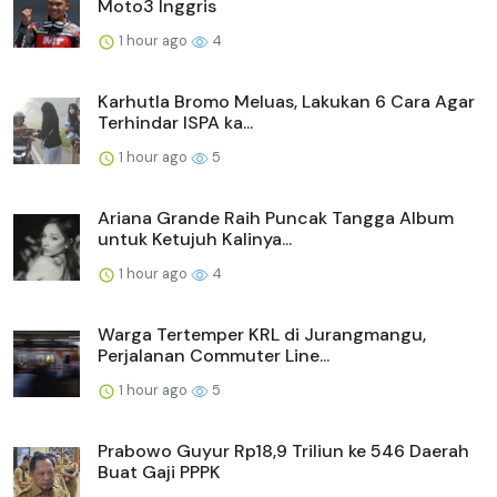
Moto3 Inggris
1 hour ago
4
Karhutla Bromo Meluas, Lakukan 6 Cara Agar
Terhindar ISPA ka...
1 hour ago
5
Ariana Grande Raih Puncak Tangga Album
untuk Ketujuh Kalinya...
1 hour ago
4
Warga Tertemper KRL di Jurangmangu,
Perjalanan Commuter Line...
1 hour ago
5
Prabowo Guyur Rp18,9 Triliun ke 546 Daerah
Buat Gaji PPPK