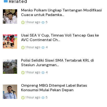
Related
Menko Polkam Ungkap Tantangan Modifikasi
Cuaca untuk Padamka...
1 hour ago
5
Usai SEA V Cup, Timnas Voli Tancap Gas ke
AVC Continental Ch...
1 hour ago
4
Polisi Selidiki Siswi SMA Tertabrak KRL di
Stasiun Jurangman...
1 hour ago
4
Ompreng MBG Ditempel Label Batas
Konsumsi Mulai Pekan Depan
1 hour ago
5