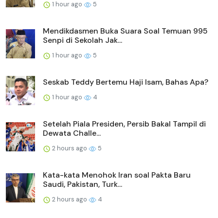
1 hour ago
5
Mendikdasmen Buka Suara Soal Temuan 995
Senpi di Sekolah Jak...
1 hour ago
5
Seskab Teddy Bertemu Haji Isam, Bahas Apa?
1 hour ago
4
Setelah Piala Presiden, Persib Bakal Tampil di
Dewata Challe...
2 hours ago
5
Kata-kata Menohok Iran soal Pakta Baru
Saudi, Pakistan, Turk...
2 hours ago
4