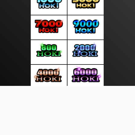
About Us
·
Contact Us
·
Terms & Conditions
·
© suaratop.com 2026. All rights are reserved
|
|
|
|