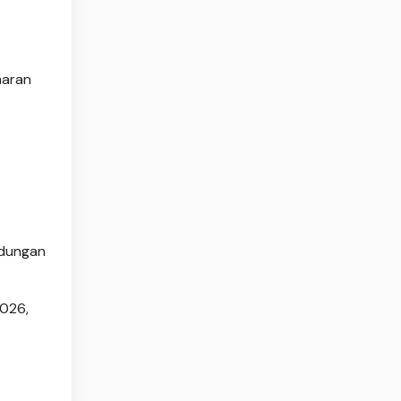
maran
ndungan
2026,