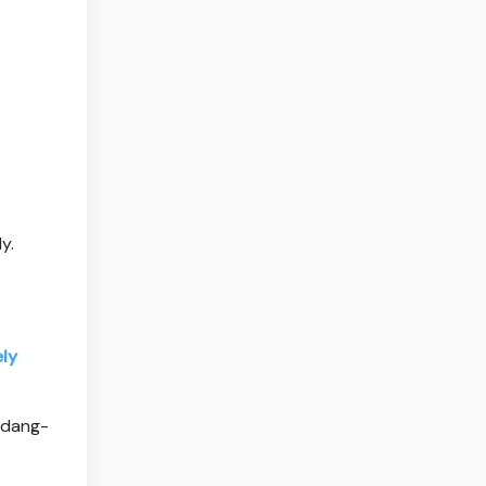
y.
ely
ndang-