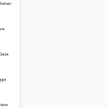
Sehari
ara
 Gaza
ngga
Hate