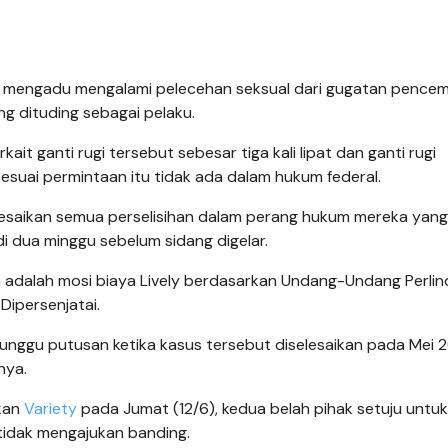
 mengadu mengalami pelecehan seksual dari gugatan pence
g dituding sebagai pelaku.
it ganti rugi tersebut sebesar tiga kali lipat dan ganti rugi
sesuai permintaan itu tidak ada dalam hukum federal.
elesaikan semua perselisihan dalam perang hukum mereka yang
di dua minggu sebelum sidang digelar.
 adalah mosi biaya Lively berdasarkan Undang-Undang Perli
ipersenjatai.
nggu putusan ketika kasus tersebut diselesaikan pada Mei 
nya.
akan
Variety
pada Jumat (12/6), kedua belah pihak setuju untuk
tidak mengajukan banding.