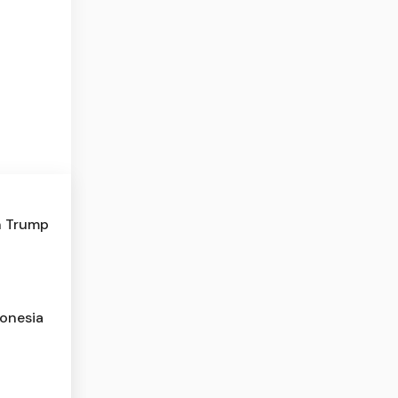
un Trump
donesia