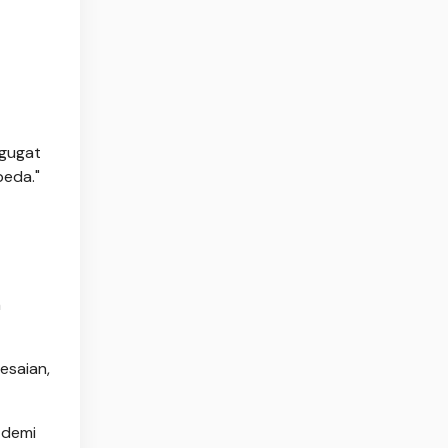
rgugat
beda."
n
esaian,
 demi