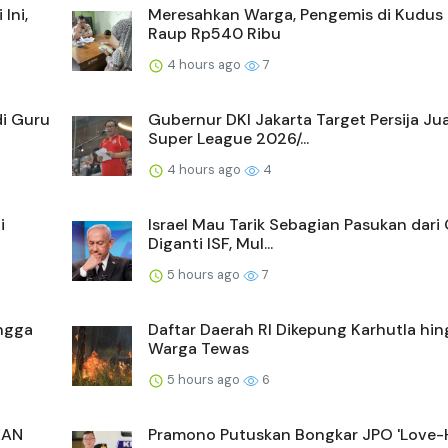
Ini,
Meresahkan Warga, Pengemis di Kudus 
Raup Rp540 Ribu
4 hours ago
7
di Guru
Gubernur DKI Jakarta Target Persija Ju
Super League 2026/...
4 hours ago
4
i
Israel Mau Tarik Sebagian Pasukan dari
Diganti ISF, Mul...
5 hours ago
7
angga
Daftar Daerah RI Dikepung Karhutla hi
Warga Tewas
5 hours ago
6
EAN
Pramono Putuskan Bongkar JPO 'Love-