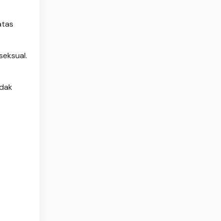
atas
seksual.
idak