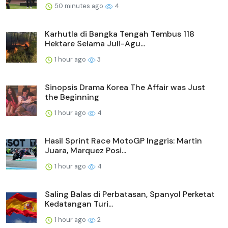
50 minutes ago
4
Karhutla di Bangka Tengah Tembus 118
Hektare Selama Juli-Agu...
1 hour ago
3
Sinopsis Drama Korea The Affair was Just
the Beginning
1 hour ago
4
Hasil Sprint Race MotoGP Inggris: Martin
Juara, Marquez Posi...
1 hour ago
4
Saling Balas di Perbatasan, Spanyol Perketat
Kedatangan Turi...
1 hour ago
2