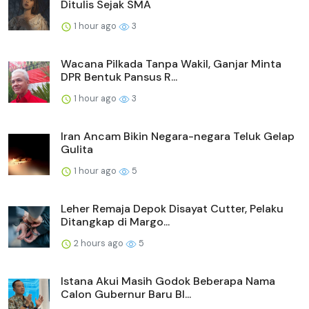
Ditulis Sejak SMA
1 hour ago
3
Wacana Pilkada Tanpa Wakil, Ganjar Minta
DPR Bentuk Pansus R...
1 hour ago
3
Iran Ancam Bikin Negara-negara Teluk Gelap
Gulita
1 hour ago
5
Leher Remaja Depok Disayat Cutter, Pelaku
Ditangkap di Margo...
2 hours ago
5
Istana Akui Masih Godok Beberapa Nama
Calon Gubernur Baru BI...