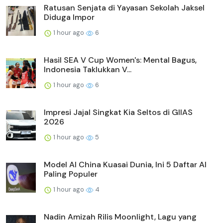
Ratusan Senjata di Yayasan Sekolah Jaksel
Diduga Impor
1 hour ago
6
Hasil SEA V Cup Women's: Mental Bagus,
Indonesia Taklukkan V...
1 hour ago
6
Impresi Jajal Singkat Kia Seltos di GIIAS
2026
1 hour ago
5
Model AI China Kuasai Dunia, Ini 5 Daftar AI
Paling Populer
1 hour ago
4
Nadin Amizah Rilis Moonlight, Lagu yang