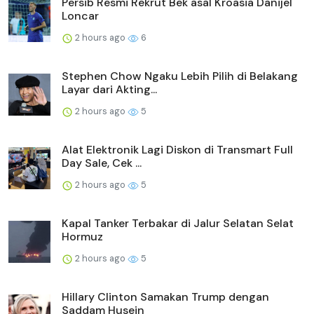
Persib Resmi Rekrut Bek asal Kroasia Danijel
Loncar
2 hours ago
6
Stephen Chow Ngaku Lebih Pilih di Belakang
Layar dari Akting...
2 hours ago
5
Alat Elektronik Lagi Diskon di Transmart Full
Day Sale, Cek ...
2 hours ago
5
Kapal Tanker Terbakar di Jalur Selatan Selat
Hormuz
2 hours ago
5
Hillary Clinton Samakan Trump dengan
Saddam Husein