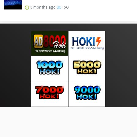
3 months ago
150