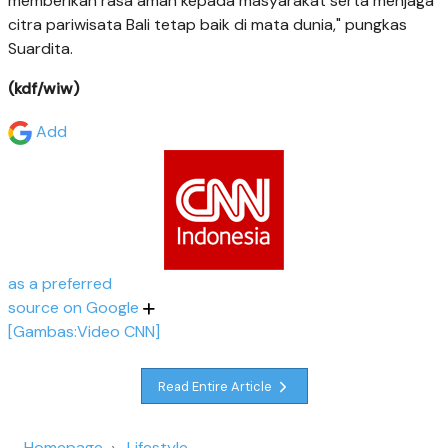
memberikan rasa aman kepada masyarakat serta menjaga
citra pariwisata Bali tetap baik di mata dunia," pungkas
Suardita.
(kdf/wiw)
Add
as a preferred
source on Google
[Gambas:Video CNN]
Read Entire Article
Homepage
Lifestyle