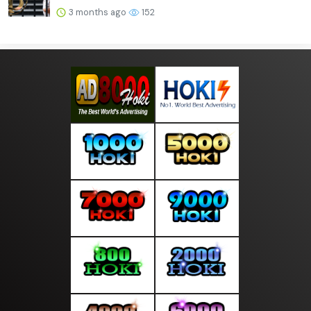
3 months ago
152