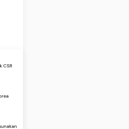
ak CSR
orea
Gunakan