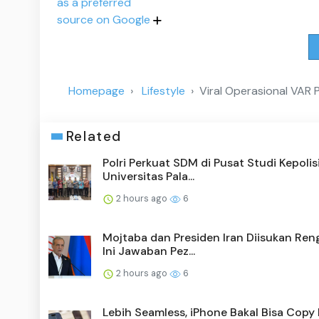
as a preferred
source on Google
Homepage
Lifestyle
Viral Operasional VAR 
Related
Polri Perkuat SDM di Pusat Studi Kepolis
Universitas Pala...
2 hours ago
6
Mojtaba dan Presiden Iran Diisukan Ren
Ini Jawaban Pez...
2 hours ago
6
Lebih Seamless, iPhone Bakal Bisa Copy