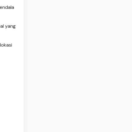
kendala
ual yang
lokasi