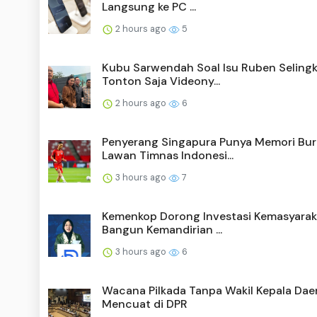
Langsung ke PC ...
2 hours ago
5
Kubu Sarwendah Soal Isu Ruben Selingk
Tonton Saja Videony...
2 hours ago
6
Penyerang Singapura Punya Memori Bu
Lawan Timnas Indonesi...
3 hours ago
7
Kemenkop Dorong Investasi Kemasyara
Bangun Kemandirian ...
3 hours ago
6
Wacana Pilkada Tanpa Wakil Kepala Dae
Mencuat di DPR