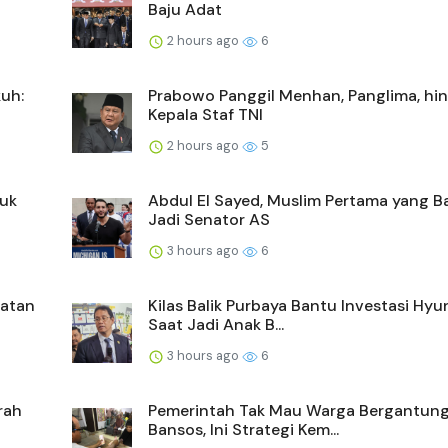
Baju Adat
2 hours ago
6
uh:
Prabowo Panggil Menhan, Panglima, hi
Kepala Staf TNI
2 hours ago
5
ruk
Abdul El Sayed, Muslim Pertama yang B
Jadi Senator AS
3 hours ago
6
katan
Kilas Balik Purbaya Bantu Investasi Hyu
Saat Jadi Anak B...
3 hours ago
6
rah
Pemerintah Tak Mau Warga Bergantun
Bansos, Ini Strategi Kem...