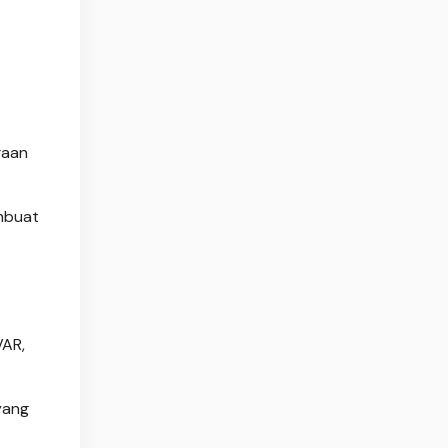
gaan
mbuat
VAR,
yang