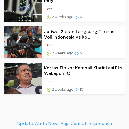
Pagi
2 weeks ago
6
Jadwal Siaran Langsung Timnas
Voli Indonesia vs Ko...
2 weeks ago
5
Kortas Tipikor Kembali Klarifikasi Eks
Wakapolri O...
2 weeks ago
10
Update Warta News Pagi Cermat Terpercaya