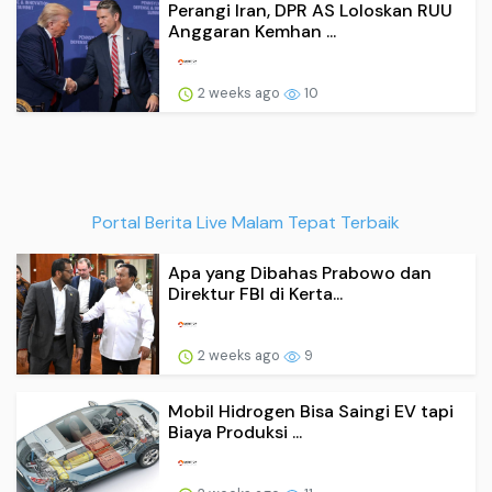
Perangi Iran, DPR AS Loloskan RUU
Anggaran Kemhan ...
2 weeks ago
10
Portal Berita Live Malam Tepat Terbaik
Apa yang Dibahas Prabowo dan
Direktur FBI di Kerta...
2 weeks ago
9
Mobil Hidrogen Bisa Saingi EV tapi
Biaya Produksi ...