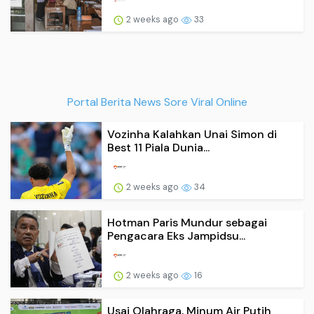
2 weeks ago
33
Portal Berita News Sore Viral Online
Vozinha Kalahkan Unai Simon di
Best 11 Piala Dunia...
2 weeks ago
34
Hotman Paris Mundur sebagai
Pengacara Eks Jampidsu...
2 weeks ago
16
Usai Olahraga, Minum Air Putih