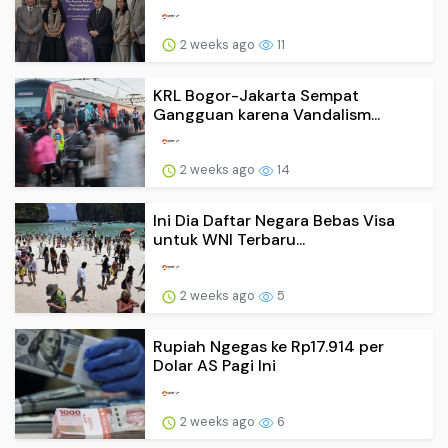
2 weeks ago
11
KRL Bogor-Jakarta Sempat
Gangguan karena Vandalism...
2 weeks ago
14
Ini Dia Daftar Negara Bebas Visa
untuk WNI Terbaru...
2 weeks ago
5
Rupiah Ngegas ke Rp17.914 per
Dolar AS Pagi Ini
2 weeks ago
6