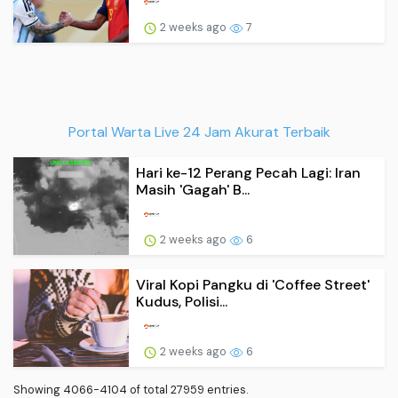
2 weeks ago
7
Portal Warta Live 24 Jam Akurat Terbaik
Hari ke-12 Perang Pecah Lagi: Iran
Masih 'Gagah' B...
2 weeks ago
6
Viral Kopi Pangku di 'Coffee Street'
Kudus, Polisi...
2 weeks ago
6
Showing 4066-4104 of total 27959 entries.