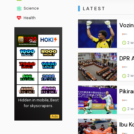
LATEST
Science
Health
Vozin
2 w
DPR A
2 w
Pikir
Hidden in mobile, Best
for skyscrapers.
2 w
Ibu K