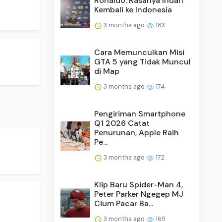
Ronaldo: Rasanya Indah
Kembali ke Indonesia
3 months ago
183
.
Cara Memunculkan Misi
GTA 5 yang Tidak Muncul
di Map
3 months ago
174
Pengiriman Smartphone
Q1 2026 Catat
Penurunan, Apple Raih
Pe...
3 months ago
172
Klip Baru Spider-Man 4,
Peter Parker Ngegep MJ
Cium Pacar Ba...
3 months ago
169