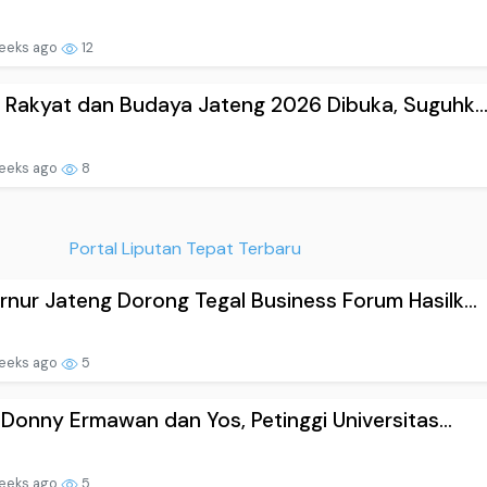
eeks ago
12
 Rakyat dan Budaya Jateng 2026 Dibuka, Suguhk..
eeks ago
8
Portal Liputan Tepat Terbaru
nur Jateng Dorong Tegal Business Forum Hasilk...
eeks ago
5
l Donny Ermawan dan Yos, Petinggi Universitas...
eeks ago
5