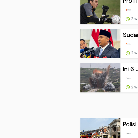
Profi
2 w
Sudar
2 w
Ini 6
2 w
Polis