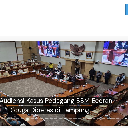
Audiensi Kasus Pedagang BBM Eceran
Diduga Diperas di Lampung