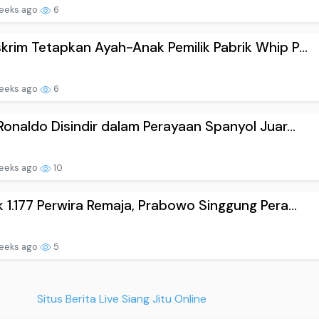
eeks ago
6
krim Tetapkan Ayah-Anak Pemilik Pabrik Whip P...
eeks ago
6
 Ronaldo Disindir dalam Perayaan Spanyol Juar...
eeks ago
10
k 1.177 Perwira Remaja, Prabowo Singgung Pera...
eeks ago
5
Situs Berita Live Siang Jitu Online