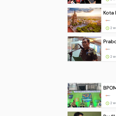
Kota 
2 w
Prabo
2 w
BPOM 
2 w