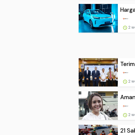
Harga
2 w
Terim
2 w
Aman
2 w
21 Sa