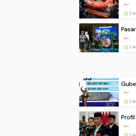
2 w
Pasar
2 w
Guber
2 w
Profi
2 w