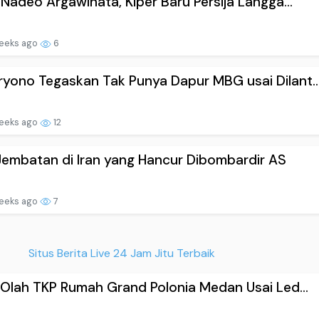
l Nadeo Argawinata, Kiper Baru Persija Langga...
eeks ago
6
yono Tegaskan Tak Punya Dapur MBG usai Dilant..
eeks ago
12
 Jembatan di Iran yang Hancur Dibombardir AS
eeks ago
7
Situs Berita Live 24 Jam Jitu Terbaik
i Olah TKP Rumah Grand Polonia Medan Usai Led...