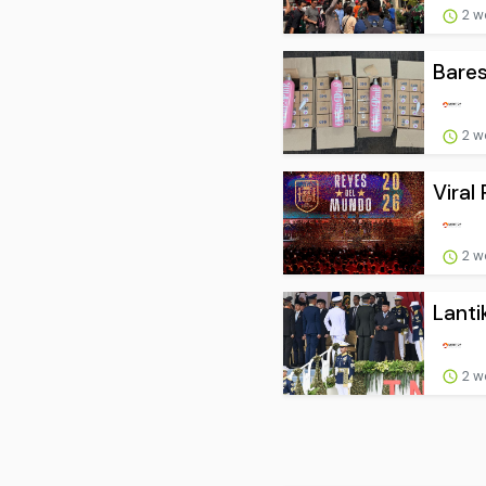
2 w
Bares
2 w
Viral
2 w
Lanti
2 w