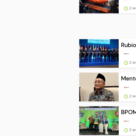
2 w
Rubio
2 w
Mente
2 w
BPOM 
2 w