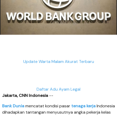
Update Warta Malam Akurat Terbaru
Daftar Adu Ayam Legal
Jakarta, CNN Indonesia
--
Bank Dunia
mencatat kondisi pasar
tenaga kerja
Indonesia
dihadapkan tantangan menyusutnya angka pekerja kelas