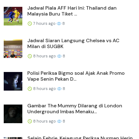
Jadwal Piala AFF Hari Ini: Thailand dan
Malaysia Buru Tiket ...
7 hours ago
8
Jadwal Siaran Langsung Chelsea vs AC
Milan di SUGBK
8 hours ago
8
Polisi Periksa Bigmo soal Ajak Anak Promo
Vape Senin Pekan D...
8 hours ago
8
Gambar The Mummy Dilarang di London
Underground Imbas Menaku...
8 hours ago
8
Selain Febrie, Kejagung Periksa Nurman Herin