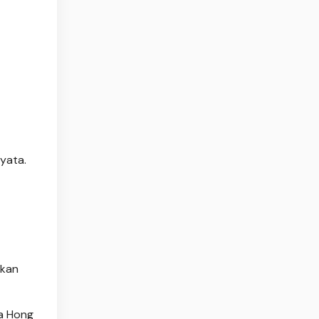
yata.
ikan
ra Hong