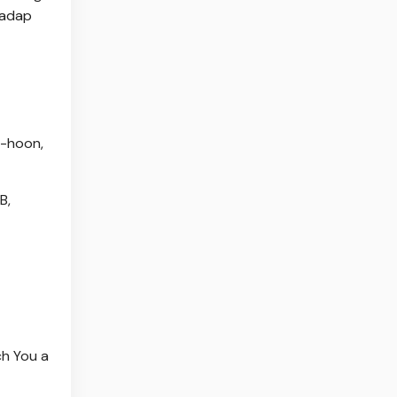
hadap
i-hoon,
B,
h You a