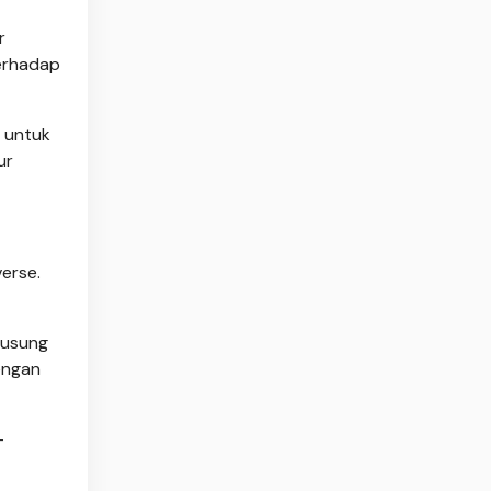
r
erhadap
 untuk
ur
erse.
Yusung
engan
-