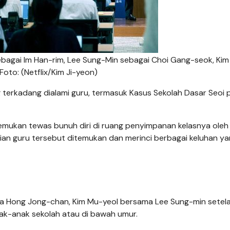
ebagai Im Han-rim, Lee Sung-Min sebagai Choi Gang-seok, Ki
oto: (Netflix/Kim Ji-yeon)
g terkadang dialami guru, termasuk Kasus Sekolah Dasar Seoi
temukan tewas bunuh diri di ruang penyimpanan kelasnya oleh
rian guru tersebut ditemukan dan merinci berbagai keluhan y
ra Hong Jong-chan, Kim Mu-yeol bersama Lee Sung-min setel
nak-anak sekolah atau di bawah umur.