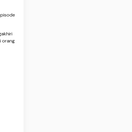
episode
akhiri
i orang