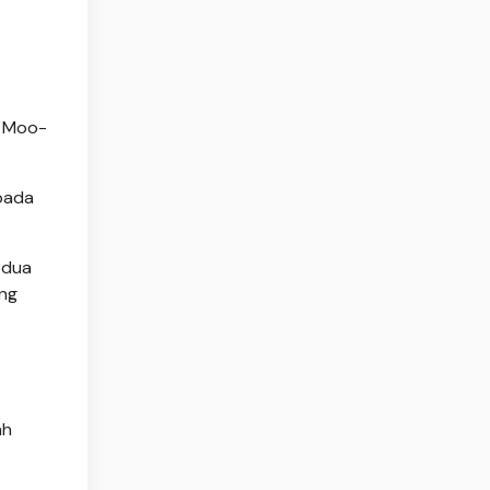
m Moo-
 pada
 dua
ang
ah