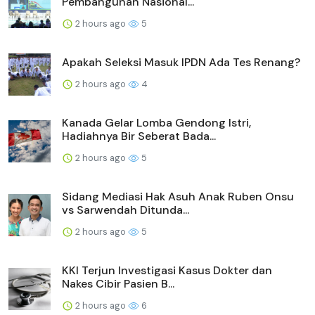
Pembangunan Nasional...
2 hours ago
5
Apakah Seleksi Masuk IPDN Ada Tes Renang?
2 hours ago
4
Kanada Gelar Lomba Gendong Istri,
Hadiahnya Bir Seberat Bada...
2 hours ago
5
Sidang Mediasi Hak Asuh Anak Ruben Onsu
vs Sarwendah Ditunda...
2 hours ago
5
KKI Terjun Investigasi Kasus Dokter dan
Nakes Cibir Pasien B...
2 hours ago
6