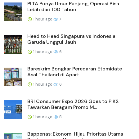
PLTA Punya Umur Panjang, Operasi Bisa
Lebih dari 100 Tahun
1 hour ago
7
Head to Head Singapura vs Indonesia:
Garuda Unggul Jauh
1 hour ago
6
Bareskrim Bongkar Peredaran Etomidate
Asal Thailand di Apart...
1 hour ago
6
BRI Consumer Expo 2026 Goes to PIK2
Tawarkan Beragam Promo M...
1 hour ago
5
Bappenas: Ekonomi Hijau Prioritas Utama