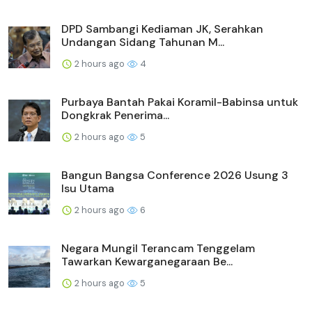
DPD Sambangi Kediaman JK, Serahkan
Undangan Sidang Tahunan M...
2 hours ago
4
Purbaya Bantah Pakai Koramil-Babinsa untuk
Dongkrak Penerima...
2 hours ago
5
Bangun Bangsa Conference 2026 Usung 3
Isu Utama
2 hours ago
6
Negara Mungil Terancam Tenggelam
Tawarkan Kewarganegaraan Be...
2 hours ago
5