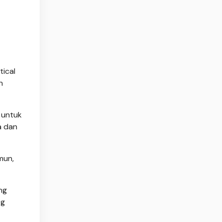
tical
n
 untuk
a dan
mun,
ng
og