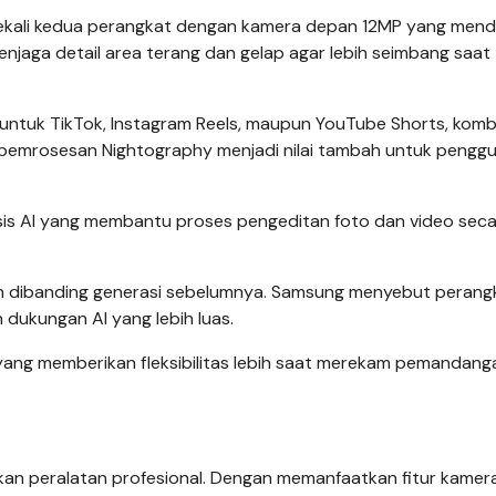
ekali kedua perangkat dengan kamera depan 12MP yang men
njaga detail area terang dan gelap agar lebih seimbang saat
untuk TikTok, Instagram Reels, maupun YouTube Shorts, komb
pemrosesan Nightography menjadi nilai tambah untuk pengg
is AI yang membantu proses pengeditan foto dan video sec
n dibanding generasi sebelumnya. Samsung menyebut perangk
n dukungan AI yang lebih luas.
yang memberikan fleksibilitas lebih saat merekam pemandang
hkan peralatan profesional. Dengan memanfaatkan fitur kamer