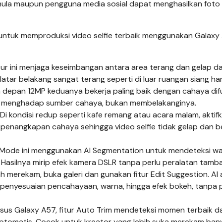
ula maupun pengguna media sosial dapat menghasilkan foto
 untuk memproduksi video selfie terbaik menggunakan Galax
tur ini menjaga keseimbangan antara area terang dan gelap d
latar belakang sangat terang seperti di luar ruangan siang har
a depan 12MP keduanya bekerja paling baik dengan cahaya difu
jah menghadap sumber cahaya, bukan membelakanginya.
i kondisi redup seperti kafe remang atau acara malam, aktif
enangkapan cahaya sehingga video selfie tidak gelap dan be
l. Mode ini menggunakan AI Segmentation untuk mendeteksi w
 Hasilnya mirip efek kamera DSLR tanpa perlu peralatan tamb
h merekam, buka galeri dan gunakan fitur Edit Suggestion. AI
penyesuaian pencahayaan, warna, hingga efek bokeh, tanpa p
usus Galaxy A57, fitur Auto Trim mendeteksi momen terbaik da
omatis. Cocok untuk kreator yang lebih suka merekam bany