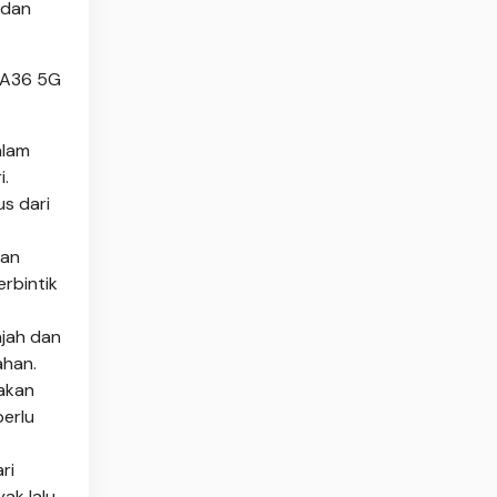
 dan
y A36 5G
alam
i.
s dari
kan
rbintik
ajah dan
ahan.
 akan
erlu
ri
ak lalu