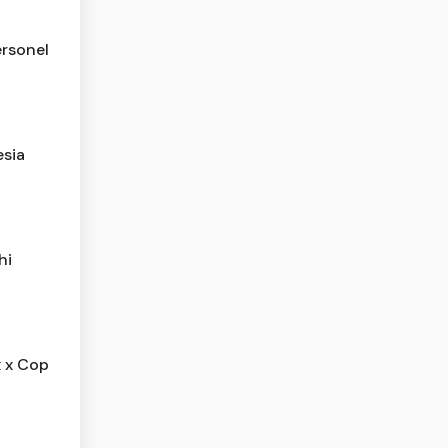
rsonel
esia
hi
x x Cop