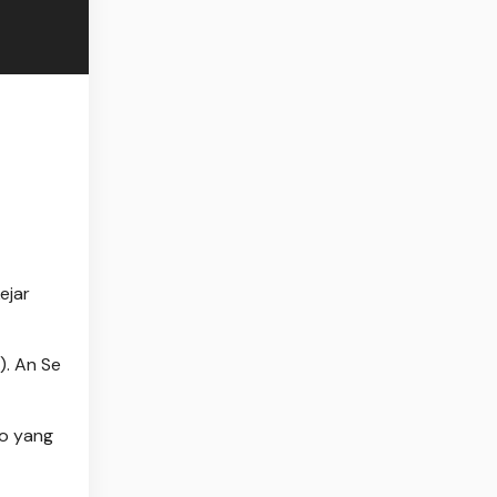
ejar
). An Se
po yang