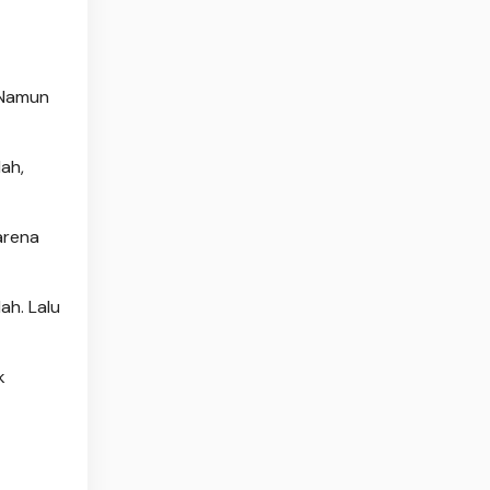
. Namun
lah,
arena
ah. Lalu
k