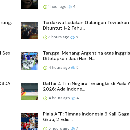
1 hour ago
4
arung:
Terdakwa Ledakan Galangan Tewaskan 
Dituntut 1-2 Tahu...
3 hours ago
5
l Sex
Tanggal Menang Argentina atas Inggris
Ditetapkan Jadi Hari N...
4 hours ago
5
BKSDA
Daftar 4 Tim Negara Tersingkir di Piala 
2026: Ada Indone...
4 hours ago
4
m
Piala AFF: Timnas Indonesia 6 Kali Gaga
Grup, 2 Edisi...
5 hours ago
7