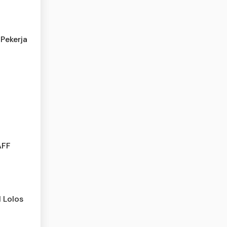
Pekerja
AFF
l Lolos