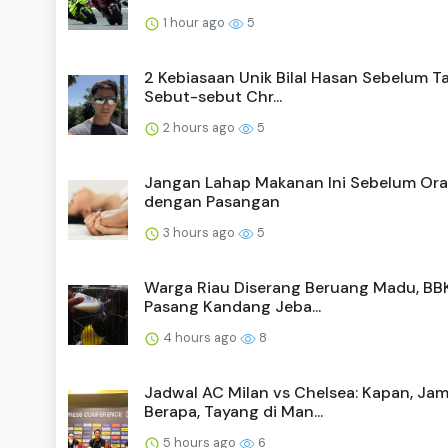
1 hour ago
5
2 Kebiasaan Unik Bilal Hasan Sebelum T
Sebut-sebut Chr...
2 hours ago
5
Jangan Lahap Makanan Ini Sebelum Ora
dengan Pasangan
3 hours ago
5
Warga Riau Diserang Beruang Madu, B
Pasang Kandang Jeba...
4 hours ago
8
Jadwal AC Milan vs Chelsea: Kapan, Ja
Berapa, Tayang di Man...
5 hours ago
6