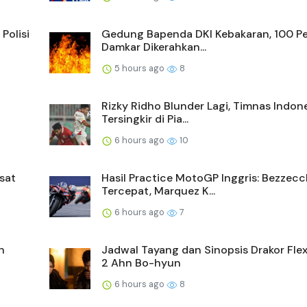
Polisi
Gedung Bapenda DKI Kebakaran, 100 Pe
Damkar Dikerahkan...
5 hours ago
8
Rizky Ridho Blunder Lagi, Timnas Indon
Tersingkir di Pia...
6 hours ago
10
sat
Hasil Practice MotoGP Inggris: Bezzecc
Tercepat, Marquez K...
6 hours ago
7
n
Jadwal Tayang dan Sinopsis Drakor Fle
2 Ahn Bo-hyun
6 hours ago
8